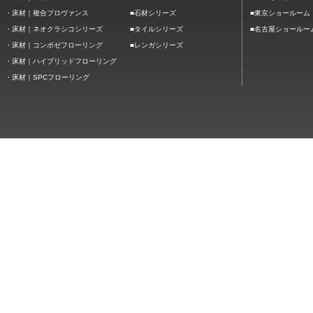
■
■
・
床材｜複合プロヴァンス
石材シリーズ
東京ショールーム
■
■
・
床材｜ネオクラシコシリーズ
タイルシリーズ
名古屋ショールー
■
・
床材｜コンポゼフローリング
レンガシリーズ
・
床材｜ハイブリッドフローリング
・
床材｜SPCフローリング