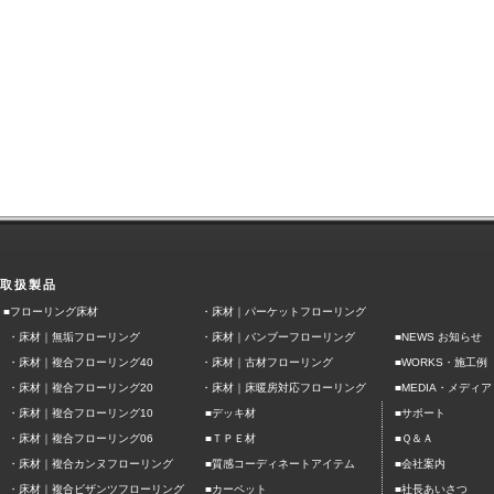
取扱製品
■フローリング床材
・
床材｜パーケットフローリング
・
床材｜無垢フローリング
・
床材｜バンブーフローリング
■NEWS お知らせ
■
・
床材｜複合フローリング40
・
床材｜古材フローリング
WORKS・施工例
■
・
床材｜複合フローリング20
・
床材｜床暖房対応フローリング
MEDIA・メディア
■
■
・
床材｜複合フローリング10
デッキ材
サポート
■
■
・
床材｜複合フローリング06
ＴＰＥ材
Ｑ＆Ａ
■
■
・
床材｜複合カンヌフローリング
質感コーディネートアイテム
会社案内
■
■
・
床材｜複合ビザンツフローリング
カーペット
社長あいさつ