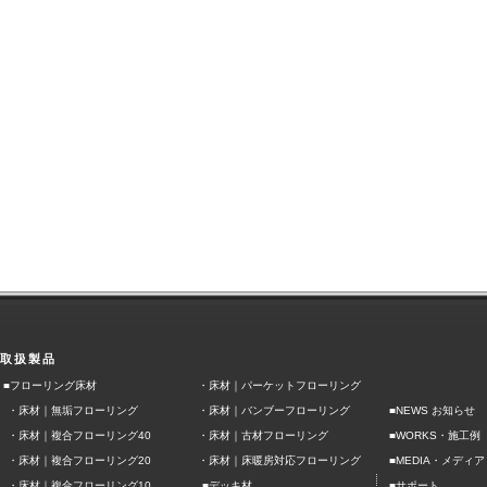
取扱製品
■フローリング床材
・
床材｜パーケットフローリング
・
床材｜無垢フローリング
・
床材｜バンブーフローリング
■NEWS お知らせ
■
・
床材｜複合フローリング40
・
床材｜古材フローリング
WORKS・施工例
■
・
床材｜複合フローリング20
・
床材｜床暖房対応フローリング
MEDIA・メディア
■
■
・
床材｜複合フローリング10
デッキ材
サポート