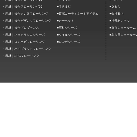
■
■
・
床材｜複合フローリング06
ＴＰＥ材
Ｑ＆Ａ
■
■
・
床材｜複合カンヌフローリング
質感コーディネートアイテム
会社案内
■
■
・
床材｜複合ビザンツフローリング
カーペット
社長あいさつ
■
■
・
床材｜複合プロヴァンス
石材シリーズ
東京ショールーム
■
■
・
床材｜ネオクラシコシリーズ
タイルシリーズ
名古屋ショールー
■
・
床材｜コンポゼフローリング
レンガシリーズ
・
床材｜ハイブリッドフローリング
・
床材｜SPCフローリング