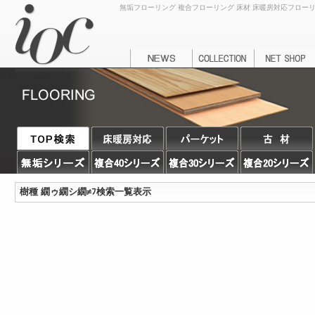
無垢フローリング 複合フローリング 床材 床暖房対応フローリング
樹種 繝ゥ繝シ繝≠ﾌ検索一覧表示