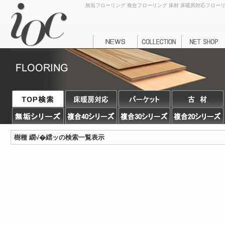
無垢フローリング 複合フローリング 床材 床暖房対応フローリング
樹種 繝√�繧ッの検索一覧表示