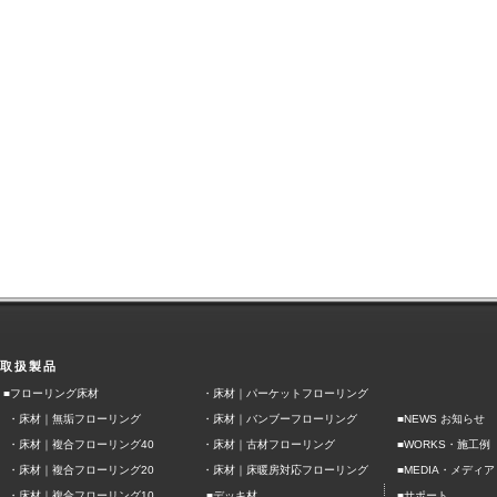
取扱製品
■フローリング床材
・
床材｜パーケットフローリング
・
床材｜無垢フローリング
・
床材｜バンブーフローリング
■NEWS お知らせ
■
・
床材｜複合フローリング40
・
床材｜古材フローリング
WORKS・施工例
■
・
床材｜複合フローリング20
・
床材｜床暖房対応フローリング
MEDIA・メディア
■
■
・
床材｜複合フローリング10
デッキ材
サポート