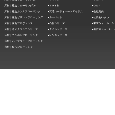
■
■
・
床材｜複合フローリング06
ＴＰＥ材
Ｑ＆Ａ
■
■
・
床材｜複合カンヌフローリング
質感コーディネートアイテム
会社案内
■
■
・
床材｜複合ビザンツフローリング
カーペット
社長あいさつ
■
■
・
床材｜複合プロヴァンス
石材シリーズ
東京ショールーム
■
■
・
床材｜ネオクラシコシリーズ
タイルシリーズ
名古屋ショールー
■
・
床材｜コンポゼフローリング
レンガシリーズ
・
床材｜ハイブリッドフローリング
・
床材｜SPCフローリング