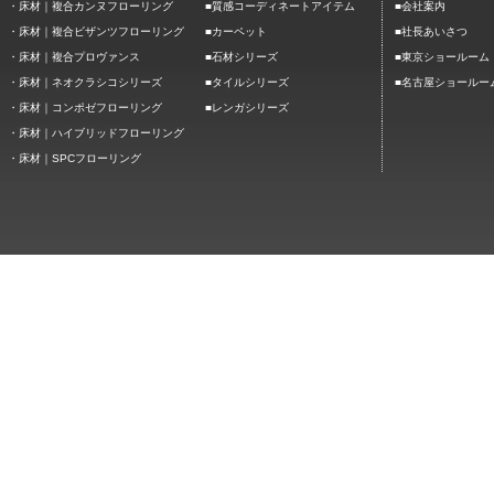
■
■
・
床材｜複合カンヌフローリング
質感コーディネートアイテム
会社案内
■
■
・
床材｜複合ビザンツフローリング
カーペット
社長あいさつ
■
■
・
床材｜複合プロヴァンス
石材シリーズ
東京ショールーム
■
■
・
床材｜ネオクラシコシリーズ
タイルシリーズ
名古屋ショールー
■
・
床材｜コンポゼフローリング
レンガシリーズ
・
床材｜ハイブリッドフローリング
・
床材｜SPCフローリング