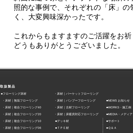
照的な事例で、それぞれの「床」の
く、大変興味深かったです。
これからもますますのご活躍をお祈
どうもありがとうございました。
取扱製品
■フローリング床材
・
床材｜パーケットフローリング
・
床材｜無垢フローリング
・
床材｜バンブーフローリング
■NEWS お知らせ
■
・
床材｜複合フローリング40
・
床材｜古材フローリング
WORKS・施工例
■
・
床材｜複合フローリング20
・
床材｜床暖房対応フローリング
MEDIA・メディア
■
■
・
床材｜複合フローリング10
デッキ材
サポート
■
■
・
床材｜複合フローリング06
ＴＰＥ材
Ｑ＆Ａ