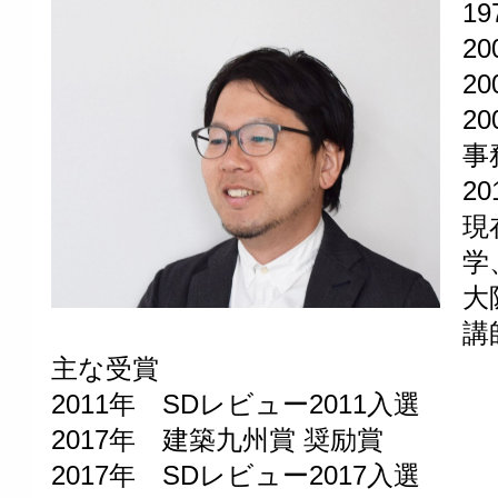
1
2
2
2
事
20
現
学
大
講
主な受賞
2011年 SDレビュー2011入選
2017年 建築九州賞 奨励賞
2017年 SDレビュー2017入選