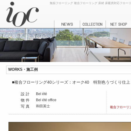
無垢フローリング 複合フローリング 床材 床暖房対応フローリング
WORKS・施工例
■複合フローリング40シリーズ：オーク40 特別色うづくり仕上
設 計
Bel été
物 件
Bel été office
写 真
和田英士
複合フローリ