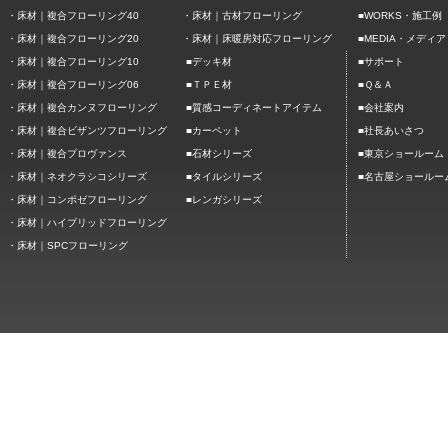
■
・
床材｜複合フローリング40
・
床材｜古材フローリング
WORKS・施工例
■
・
床材｜複合フローリング20
・
床材｜床暖房対応フローリング
MEDIA・メディア
■
■
・
床材｜複合フローリング10
デッキ材
サポート
■
■
・
床材｜複合フローリング06
ＴＰＥ材
Ｑ＆Ａ
■
■
・
床材｜複合カンヌフローリング
質感コーディネートアイテム
会社案内
■
■
・
床材｜複合ビザンツフローリング
カーペット
社長あいさつ
■
■
・
床材｜複合プロヴァンス
石材シリーズ
東京ショールーム
■
■
・
床材｜ネオクラシコシリーズ
タイルシリーズ
名古屋ショールー
■
・
床材｜コンポゼフローリング
レンガシリーズ
・
床材｜ハイブリッドフローリング
・
床材｜SPCフローリング