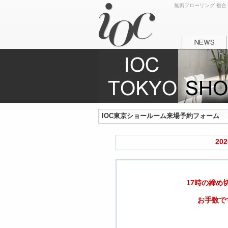
無垢フローリング 複合フ
IOC東京ショールーム来場予約フォーム
20
17時の締め
お手数で