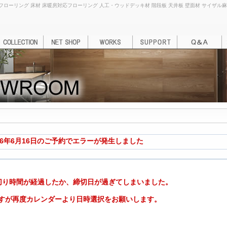
ローリング 床材 床暖房対応フローリング 人工・ウッドデッキ材 階段板 天井板 壁面材 サイザル麻カーペッ
26年6月16日のご予約でエラーが発生しました
切り時間が経過したか、締切日が過ぎてしまいました。
すが再度カレンダーより日時選択をお願いします。