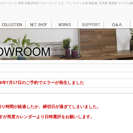
ローリング 床材 床暖房対応フローリング 人工・ウッドデッキ材 階段板 天井板 壁面材 サイザル麻カーペッ
26年7月17日のご予約でエラーが発生しました
切り時間が経過したか、締切日が過ぎてしまいました。
すが再度カレンダーより日時選択をお願いします。