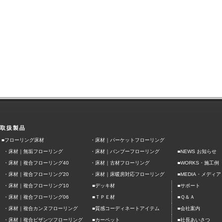
取扱製品
■フローリング床材
・
床材｜パーケットフローリング
・
床材｜無垢フローリング
・
床材｜バンブーフローリング
■NEWS お知らせ
■
・
床材｜複合フローリング40
・
床材｜古材フローリング
WORKS・施工例
■
・
床材｜複合フローリング20
・
床材｜床暖房対応フローリング
MEDIA・メディア
■
■
・
床材｜複合フローリング10
デッキ材
サポート
■
■
・
床材｜複合フローリング06
ＴＰＥ材
Ｑ＆Ａ
■
■
・
床材｜複合カンヌフローリング
質感コーディネートアイテム
会社案内
■
■
・
床材｜複合ビザンツフローリング
カーペット
社長あいさつ