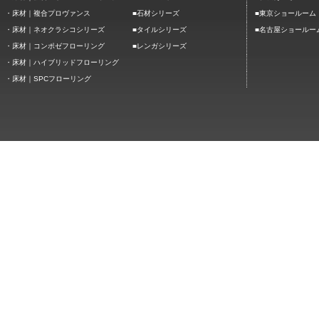
■
■
・
床材｜複合プロヴァンス
石材シリーズ
東京ショールーム
■
■
・
床材｜ネオクラシコシリーズ
タイルシリーズ
名古屋ショールー
■
・
床材｜コンポゼフローリング
レンガシリーズ
・
床材｜ハイブリッドフローリング
・
床材｜SPCフローリング