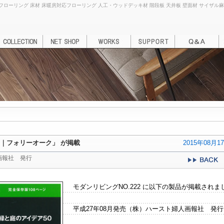
ローリング 床材 床暖房対応フローリング 人工・ウッドデッキ材 階段板 天井板 壁面材 サイザル麻カーペッ
グリ｜フォリーオーク」 が掲載
2015年08月1
画報社 発行
モダンリビングNO.222 に以下の製品が掲載されま
平成27年08月発売（株）ハースト婦人画報社 発行