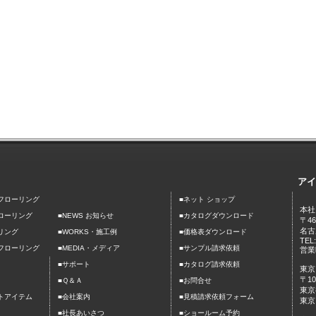
アイ
■
フローリング
ネット ショップ
本社
■
ローリング
■NEWS お知らせ
カタログダウンロード
〒46
名古
■
■
リング
WORKS・施工例
価格表ダウンロード
TEL
■
■
フローリング
MEDIA・メディア
サンプル請求依頼
営業時
■
■
サポート
カタログ請求依頼
東京
〒10
■
■
Ｑ＆Ａ
お問合せ
東京
■
■
トアイテム
会社案内
見積請求依頼フォーム
東京
■
■
社長あいさつ
ショールーム予約