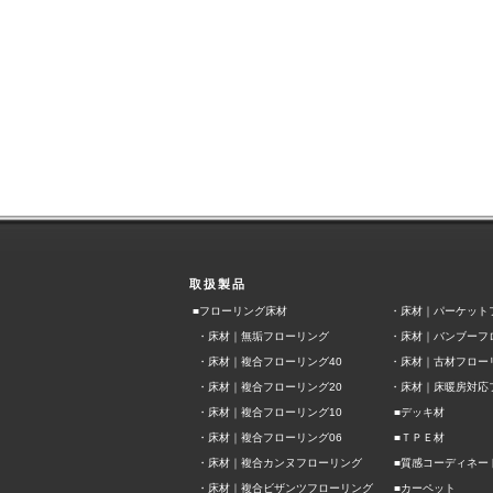
取扱製品
■フローリング床材
・
床材｜パーケット
・
床材｜無垢フローリング
・
床材｜バンブーフ
・
床材｜複合フローリング40
・
床材｜古材フロー
・
床材｜複合フローリング20
・
床材｜床暖房対応
■
・
床材｜複合フローリング10
デッキ材
■
・
床材｜複合フローリング06
ＴＰＥ材
■
・
床材｜複合カンヌフローリング
質感コーディネー
■
・
床材｜複合ビザンツフローリング
カーペット