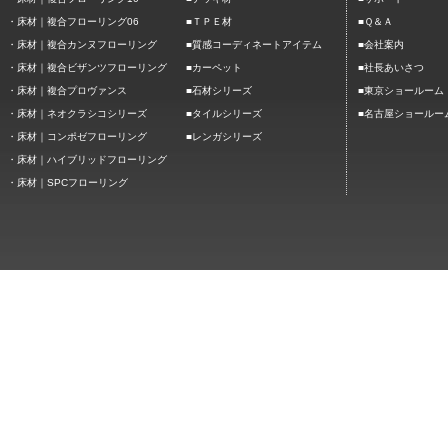
■
■
・
床材｜複合フローリング06
ＴＰＥ材
Ｑ＆Ａ
■
■
・
床材｜複合カンヌフローリング
質感コーディネートアイテム
会社案内
■
■
・
床材｜複合ビザンツフローリング
カーペット
社長あいさつ
■
■
・
床材｜複合プロヴァンス
石材シリーズ
東京ショールーム
■
■
・
床材｜ネオクラシコシリーズ
タイルシリーズ
名古屋ショールー
■
・
床材｜コンポゼフローリング
レンガシリーズ
・
床材｜ハイブリッドフローリング
・
床材｜SPCフローリング