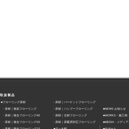
取扱製品
■フローリング床材
・
床材｜パーケットフローリング
・
床材｜無垢フローリング
・
床材｜バンブーフローリング
■NEWS お知らせ
■
・
床材｜複合フローリング40
・
床材｜古材フローリング
WORKS・施工例
■
・
床材｜複合フローリング20
・
床材｜床暖房対応フローリング
MEDIA・メディア
■
■
・
床材｜複合フローリング10
デッキ材
サポート