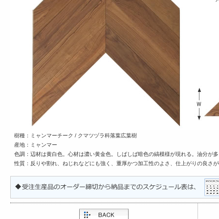
樹種：ミャンマーチーク / クマツヅラ科落葉広葉樹
産地：ミャンマー
色調：辺材は黄白色。心材は濃い黄金色。しばしば暗色の縞模様が現れる。油分が多
性質：反りや割れ、ねじれなどにも強く、重厚かつ加工性のよさ、仕上がりの良さが