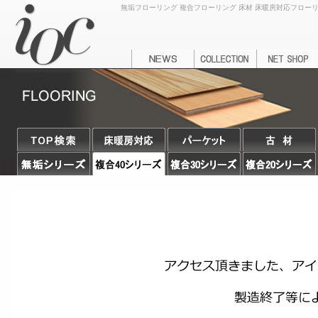
無垢フローリング 複合フローリング 床材 床暖房対応フローリング