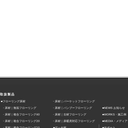
取扱製品
■フローリング床材
・
床材｜パーケットフローリング
・
床材｜無垢フローリング
・
床材｜バンブーフローリング
■NEWS お知らせ
■
・
床材｜複合フローリング40
・
床材｜古材フローリング
WORKS・施工例
■
・
床材｜複合フローリング20
・
床材｜床暖房対応フローリング
MEDIA・メディア
■
■
・
床材｜複合フローリング10
デッキ材
サポート