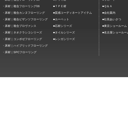
■
■
・
床材｜複合フローリング06
ＴＰＥ材
Ｑ＆Ａ
■
■
・
床材｜複合カンヌフローリング
質感コーディネートアイテム
会社案内
■
■
・
床材｜複合ビザンツフローリング
カーペット
社長あいさつ
■
■
・
床材｜複合プロヴァンス
石材シリーズ
東京ショールーム
■
■
・
床材｜ネオクラシコシリーズ
タイルシリーズ
名古屋ショールー
■
・
床材｜コンポゼフローリング
レンガシリーズ
・
床材｜ハイブリッドフローリング
・
床材｜SPCフローリング