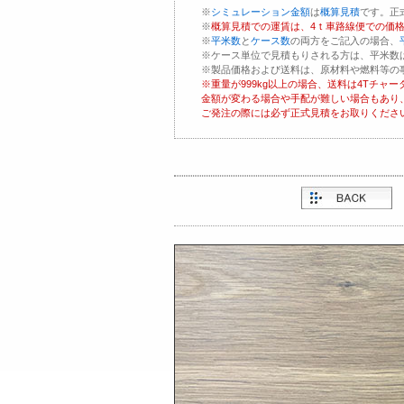
※
シミュレーション金額
は
概算見積
です。正
※
概算見積での運賃は、
4ｔ車路線便での価
※
平米数
と
ケース数
の両方をご記入の場合、
※ケース単位で見積もりされる方は、平米数
※製品価格および送料は、原材料や燃料等の
※重量が999kg以上の場合、送料は4Tチ
金額が変わる場合や手配が難しい場合もあり
ご発注の際には必ず正式見積をお取りくださ