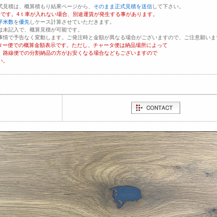
式見積は、概算積もり結果ページから、
そのまま正式見積を送信
して下さい。
格です。
4ｔ車が入れない場合、別途運賃が発生する事があります。
平米数
を
優先
しケース計算させていただきます。
は未記入で、概算見積が可能です。
事情で予告なく変動します。ご発注時と金額が異なる場合がございますので、ご注意願いま
ャーター便での概算金額表示です。ただし、チャータ便は納品場所によって
、路線便での分割納品の方がお安くなる場合などもございますので
い。