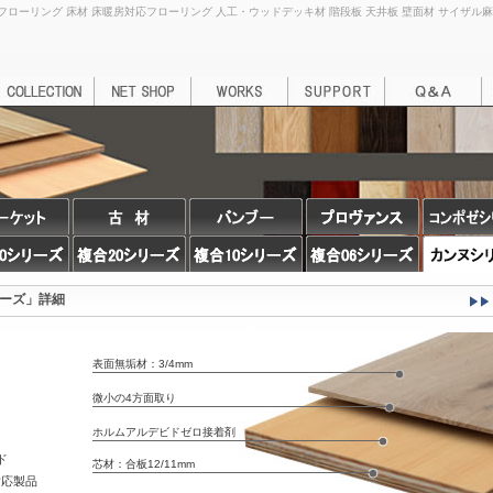
ローリング 床材 床暖房対応フローリング 人工・ウッドデッキ材 階段板 天井板 壁面材 サイザル麻カーペッ
ーズ」詳細
表面無垢材：3/4mm
微小の4方面取り
ホルムアルデビドゼロ接着剤
ド
芯材：合板12/11mm
対応製品