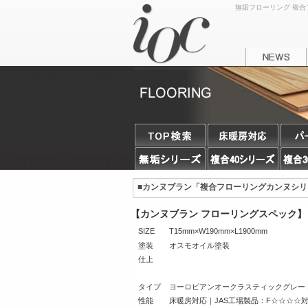
無垢フローリング 複合フ
■カンヌブラン「複合フローリングカンヌシリ
【カンヌブラン フローリングスペック】
SIZE
T15mm×W190mm×L1900mm
塗装
オスモオイル塗装
仕上
タイプ
ヨーロピアンオークラスティックグレー
性能
床暖房対応｜JAS工場製品：F☆☆☆☆