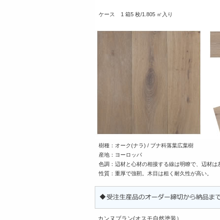
ケース
1 箱5 枚/1.805 ㎡入り
樹種：オーク(ナラ) / ブナ科落葉広葉樹
産地：ヨーロッパ
色調：辺材と心材の相接する線は明瞭で、辺材は
性質：重厚で強靭。木目は粗く耐久性が高い。
カンヌブラン(オスモ自然塗装）