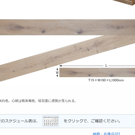
灰白色。心材は暗灰褐色。柾目面に虎斑が見られる。
納期：在庫品3日