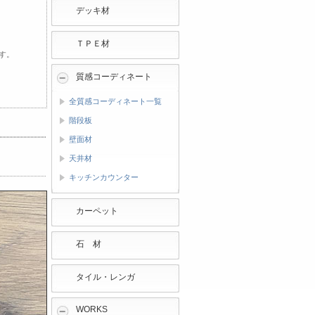
デッキ材
ＴＰＥ材
す。
質感コーディネート
全質感コーディネート一覧
階段板
壁面材
天井材
キッチンカウンター
カーペット
石 材
タイル・レンガ
WORKS