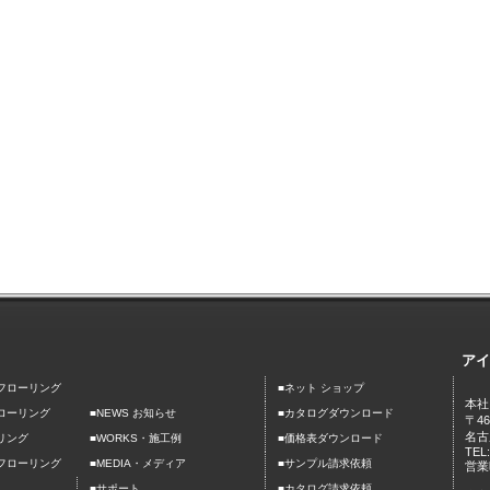
アイ
■
フローリング
ネット ショップ
本社
■
ローリング
■NEWS お知らせ
カタログダウンロード
〒46
名古
■
■
リング
WORKS・施工例
価格表ダウンロード
TEL
■
■
フローリング
MEDIA・メディア
サンプル請求依頼
営業時
■
■
サポート
カタログ請求依頼