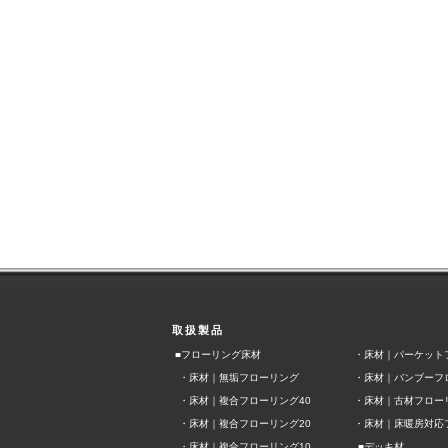
取扱製品
■フローリング床材
・
床材｜パーケット
・
床材｜無垢フローリング
・
床材｜バンブーフ
・
床材｜複合フローリング40
・
床材｜古材フロー
・
床材｜複合フローリング20
・
床材｜床暖房対応
■
・
床材｜複合フローリング10
デッキ材