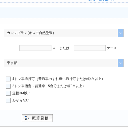
㎡ または
ケース
4トン車通行可（普通車のすれ違い通行可または幅4M以上）
2トン車指定（普通車1.5台分または幅3M以上）
道幅3M以下
わからない